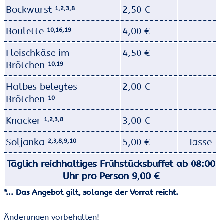
Bockwurst
2,50 €
1,2,3,8
Boulette
4,00 €
10,16,19
Fleischkäse im
4,50 €
Brötchen
10,19
Halbes belegtes
2,00 €
Brötchen
10
Knacker
3,00 €
1,2,3,8
Soljanka
5,00 €
Tasse
2,3,8,9,10
Täglich reichhaltiges Frühstücksbuffet ab 08:00
Uhr pro Person 9,00 €
*... Das Angebot gilt, solange der Vorrat reicht.
Änderungen vorbehalten!